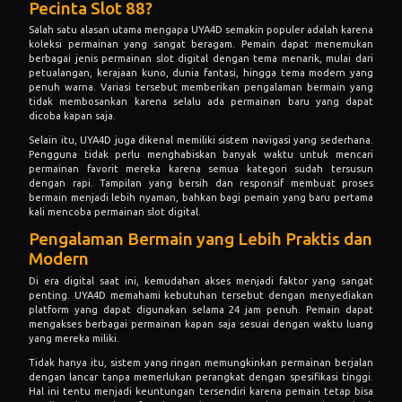
Pecinta Slot 88?
Salah satu alasan utama mengapa UYA4D semakin populer adalah karena
koleksi permainan yang sangat beragam. Pemain dapat menemukan
berbagai jenis permainan slot digital dengan tema menarik, mulai dari
petualangan, kerajaan kuno, dunia fantasi, hingga tema modern yang
penuh warna. Variasi tersebut memberikan pengalaman bermain yang
tidak membosankan karena selalu ada permainan baru yang dapat
dicoba kapan saja.
Selain itu, UYA4D juga dikenal memiliki sistem navigasi yang sederhana.
Pengguna tidak perlu menghabiskan banyak waktu untuk mencari
permainan favorit mereka karena semua kategori sudah tersusun
dengan rapi. Tampilan yang bersih dan responsif membuat proses
bermain menjadi lebih nyaman, bahkan bagi pemain yang baru pertama
kali mencoba permainan slot digital.
Pengalaman Bermain yang Lebih Praktis dan
Modern
Di era digital saat ini, kemudahan akses menjadi faktor yang sangat
penting. UYA4D memahami kebutuhan tersebut dengan menyediakan
platform yang dapat digunakan selama 24 jam penuh. Pemain dapat
mengakses berbagai permainan kapan saja sesuai dengan waktu luang
yang mereka miliki.
Tidak hanya itu, sistem yang ringan memungkinkan permainan berjalan
dengan lancar tanpa memerlukan perangkat dengan spesifikasi tinggi.
Hal ini tentu menjadi keuntungan tersendiri karena pemain tetap bisa