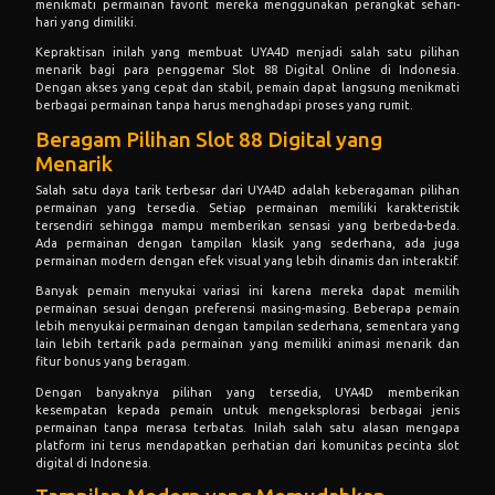
menikmati permainan favorit mereka menggunakan perangkat sehari-
hari yang dimiliki.
Kepraktisan inilah yang membuat UYA4D menjadi salah satu pilihan
menarik bagi para penggemar Slot 88 Digital Online di Indonesia.
Dengan akses yang cepat dan stabil, pemain dapat langsung menikmati
berbagai permainan tanpa harus menghadapi proses yang rumit.
Beragam Pilihan Slot 88 Digital yang
Menarik
Salah satu daya tarik terbesar dari UYA4D adalah keberagaman pilihan
permainan yang tersedia. Setiap permainan memiliki karakteristik
tersendiri sehingga mampu memberikan sensasi yang berbeda-beda.
Ada permainan dengan tampilan klasik yang sederhana, ada juga
permainan modern dengan efek visual yang lebih dinamis dan interaktif.
Banyak pemain menyukai variasi ini karena mereka dapat memilih
permainan sesuai dengan preferensi masing-masing. Beberapa pemain
lebih menyukai permainan dengan tampilan sederhana, sementara yang
lain lebih tertarik pada permainan yang memiliki animasi menarik dan
fitur bonus yang beragam.
Dengan banyaknya pilihan yang tersedia, UYA4D memberikan
kesempatan kepada pemain untuk mengeksplorasi berbagai jenis
permainan tanpa merasa terbatas. Inilah salah satu alasan mengapa
platform ini terus mendapatkan perhatian dari komunitas pecinta slot
digital di Indonesia.