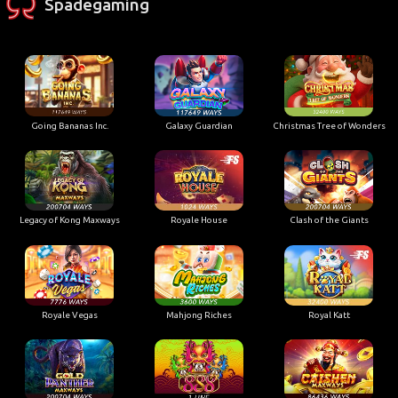
Spadegaming
Going Bananas Inc.
Galaxy Guardian
Christmas Tree of Wonders
Legacy of Kong Maxways
Royale House
Clash of the Giants
Royale Vegas
Mahjong Riches
Royal Katt