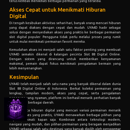
terus kembali menikmati berbagai permainan yang tersedia.
Akses Cepat untuk Menikmati Hiburan
Digital
Di tengah kesibukan aktivitas sehari-hari, banyak orang mencari hiburan
yang dapat diakses dengan cepat dan mudah. UYA4D hadir sebagai
solusi dengan menyediakan akses yang praktis ke berbagai permainan
slot digital populer. Pengguna tidak perlu melalui proses yang rumit
untuk mulai menikmati permainan favorit mereka.
Kemudahan akses ini menjadi salah satu faktor penting yang membuat
UYA4D semakin dikenal di kalangan pecinta Slot 88 Digital Online.
Dengan sistem yang dirancang untuk memberikan kenyamanan
maksimal, pemain dapat fokus menikmati pengalaman bermain yang
lebih menyenangkan.
Kesimpulan
UYA4D telah menjadi salah satu nama yang banyak dikenal dalam dunia
Slot 88 Digital Online di Indonesia. Berkat koleksi permainan yang
lengkap, tampilan modern, akses yang cepat, serta pengalaman
pengguna yang nyaman, platform ini berhasil menarik perhatian banyak
pemain dari berbagai daerah.
Bagi pecinta hiburan digital yang mencari variasi permainan menarik
dengan akses yang praktis, UYA4D menawarkan berbagai pilihan yang
dapat dinikmati kapan saja. Kombinasi antara teknologi modern,
navigasi yang mudah, dan pilihan permainan yang beragam menjadikan
UYA4D sebagai salah satu destinasi yang banyak dipilih oleh penggemar