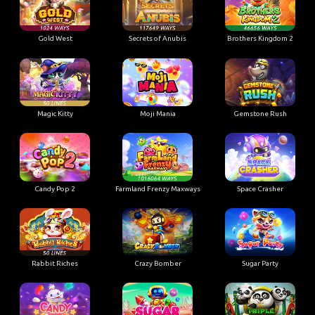
Gold West
Secrets of Anubis
Brothers Kingdom 2
Magic Kitty
Moji Mania
Gemstone Rush
Candy Pop 2
Farmland Frenzy Maxways
Space Crasher
Rabbit Riches
Crazy Bomber
Sugar Party