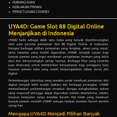
HUBUNGI KAMI
KEBIJAKAN PRIVASI
PERSETUJUAN COOKIES
UYA4D: Game Slot 88 Digital Online
Menjanjikan di Indonesia
UYA4D hadir sebagai salah satu nama yang banyak diperbincangkan
oleh para pecinta permainan Slot 88 Digital Online di Indonesia.
Dengan berbagai pilihan permainan yang lengkap, akses yang cepat,
serta tampilan yang mudah digunakan, UYA4D menjadi tujuan bagi
banyak pemain yang ingin menikmati pengalaman bermain yang lebih
seru dan menyenangkan setiap harinya. Berbagai fitur yang tersedia
juga dirancang untuk memberikan kenyamanan bagi pengguna baru
maupun pemain lama yang sudah berpengalaman dalam dunia slot
digital.
Perkembangan teknologi yang semakin pesat membuat permainan slot
digital menjadi lebih mudah diakses dari berbagai perangkat. UYA4D
memanfaatkan perkembangan tersebut dengan menghadirkan sistem
yang responsif sehingga dapat digunakan melalui smartphone, tablet,
maupun komputer tanpa kendala berarti. Hal inilah yang membuat
banyak pemain memilih UYA4D sebagai tempat bermain favorit mereka
setiap hari.
Mengapa UYA4D Menjadi Pilihan Banyak