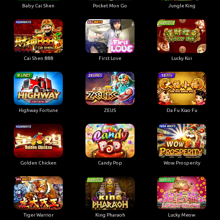
Baby Cai Shen
Pocket Mon Go
Jungle King
First Love
Cai Shen 888
Lucky Koi
Highway Fortune
ZEUS
Da Fu Xiao Fu
Golden Chicken
Candy Pop
Wow Prosperity
Tiger Warrior
King Pharaoh
Lucky Meow