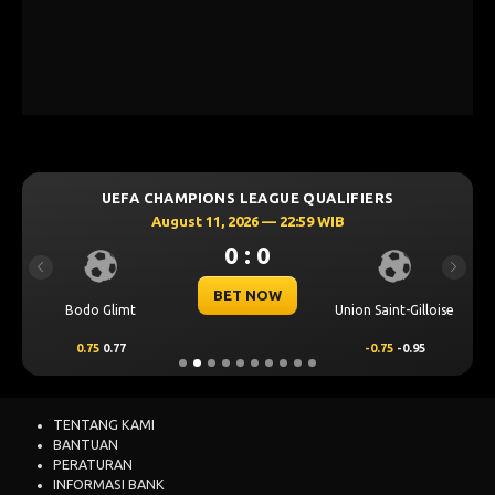
UEFA CHAMPIONS LEAGUE QUALIFIERS
August 11, 2026 — 22:59 WIB
0 : 0
Previous
Next
BET NOW
Bodo Glimt
Union Saint-Gilloise
0.75
0.77
-0.75
-0.95
TENTANG KAMI
BANTUAN
PERATURAN
INFORMASI BANK