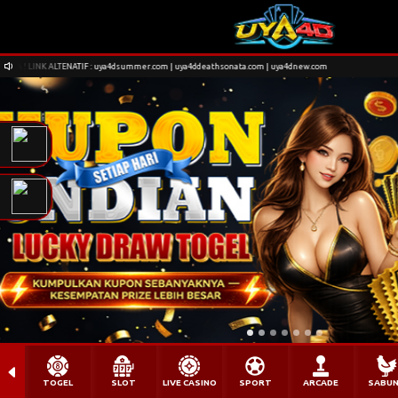
TENATIF : uya4dsummer.com | uya4ddeathsonata.com | uya4dnew.com
Selamat datang d
TOGEL
SLOT
LIVE CASINO
SPORT
ARCADE
SABU