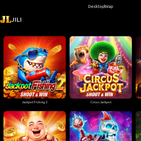
Desktop
Wap
JILI
Jackpot Fishing 2
Circus Jackpot