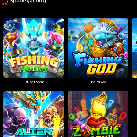
Spadegaming
Fishing Legend
Fishing God