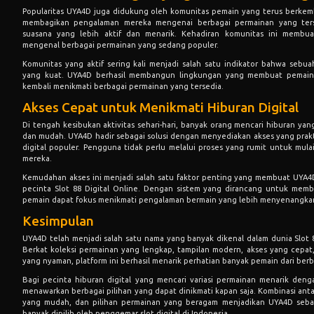
Popularitas UYA4D juga didukung oleh komunitas pemain yang terus berke
membagikan pengalaman mereka mengenai berbagai permainan yang ters
suasana yang lebih aktif dan menarik. Kehadiran komunitas ini membu
mengenal berbagai permainan yang sedang populer.
Komunitas yang aktif sering kali menjadi salah satu indikator bahwa sebuah
yang kuat. UYA4D berhasil membangun lingkungan yang membuat pemain
kembali menikmati berbagai permainan yang tersedia.
Akses Cepat untuk Menikmati Hiburan Digital
Di tengah kesibukan aktivitas sehari-hari, banyak orang mencari hiburan ya
dan mudah. UYA4D hadir sebagai solusi dengan menyediakan akses yang prakt
digital populer. Pengguna tidak perlu melalui proses yang rumit untuk mula
mereka.
Kemudahan akses ini menjadi salah satu faktor penting yang membuat UYA4D
pecinta Slot 88 Digital Online. Dengan sistem yang dirancang untuk mem
pemain dapat fokus menikmati pengalaman bermain yang lebih menyenangka
Kesimpulan
UYA4D telah menjadi salah satu nama yang banyak dikenal dalam dunia Slot 88
Berkat koleksi permainan yang lengkap, tampilan modern, akses yang cepa
yang nyaman, platform ini berhasil menarik perhatian banyak pemain dari berb
Bagi pecinta hiburan digital yang mencari variasi permainan menarik deng
menawarkan berbagai pilihan yang dapat dinikmati kapan saja. Kombinasi anta
yang mudah, dan pilihan permainan yang beragam menjadikan UYA4D sebaga
banyak dipilih oleh penggemar slot digital di Indonesia.