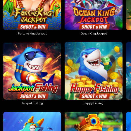
Fortune King Jackpot
Ocean King Jackpot
Jackpot Fishing
Happy Fishing