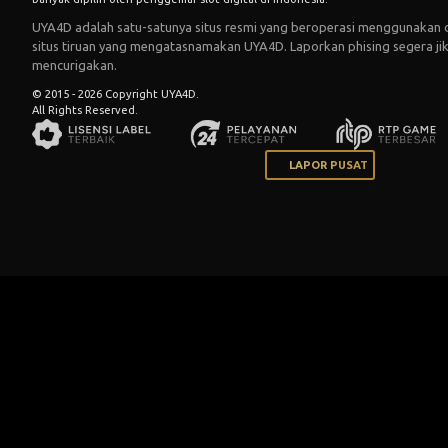
UYA4D adalah satu-satunya situs resmi yang beroperasi menggunakan
situs tiruan yang mengatasnamakan UYA4D. Laporkan phising segera ji
mencurigakan.
© 2015 - 2026 Copyright UYA4D.
All Rights Reserved.
LAPOR PUSAT