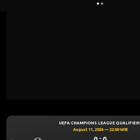
UEFA CHAMPIONS LEAGUE QUALIFIER
August 11, 2026 — 22:00 WIB
0 : 0