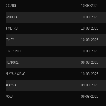
HONGKONG
09-08-2026
TOTOMACAU 0000
10-08-2026
TOTOMACAU 1300
10-08-2026
TOTOMACAU 1600
09-08-2026
TOTOMACAU 1900
09-08-2026
TOTOMACAU 2200
09-08-2026