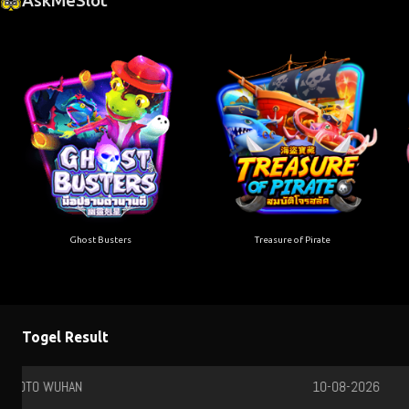
Ghost Busters
Treasure of Pirate
Togel Result
QATAR
09-08-2026