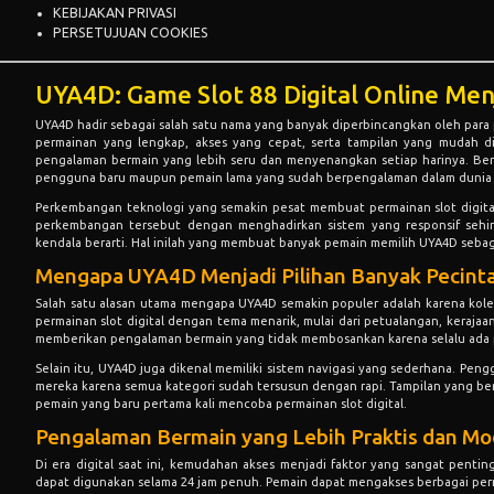
KEBIJAKAN PRIVASI
PERSETUJUAN COOKIES
UYA4D: Game Slot 88 Digital Online Menj
UYA4D hadir sebagai salah satu nama yang banyak diperbincangkan oleh para p
permainan yang lengkap, akses yang cepat, serta tampilan yang mudah d
pengalaman bermain yang lebih seru dan menyenangkan setiap harinya. Ber
pengguna baru maupun pemain lama yang sudah berpengalaman dalam dunia sl
Perkembangan teknologi yang semakin pesat membuat permainan slot digita
perkembangan tersebut dengan menghadirkan sistem yang responsif sehi
kendala berarti. Hal inilah yang membuat banyak pemain memilih UYA4D sebaga
Mengapa UYA4D Menjadi Pilihan Banyak Pecinta
Salah satu alasan utama mengapa UYA4D semakin populer adalah karena kol
permainan slot digital dengan tema menarik, mulai dari petualangan, kerajaa
memberikan pengalaman bermain yang tidak membosankan karena selalu ada p
Selain itu, UYA4D juga dikenal memiliki sistem navigasi yang sederhana. Pe
mereka karena semua kategori sudah tersusun dengan rapi. Tampilan yang be
pemain yang baru pertama kali mencoba permainan slot digital.
Pengalaman Bermain yang Lebih Praktis dan M
Di era digital saat ini, kemudahan akses menjadi faktor yang sangat pen
dapat digunakan selama 24 jam penuh. Pemain dapat mengakses berbagai perm