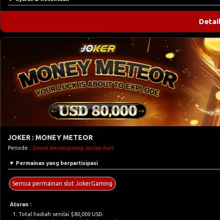
Detai
JOKER : MONEY METEOR
Periode :
Event berlangsung setiap hari
Permainan yang berpartisipasi
Semua permainan slot JokerGaming
Aturan :
Total hadiah senilai $80,000 USD.