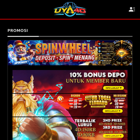
PROMOSI
* Bonus di claim hanya bisa 1x untuk per user id dan
diberikan langsung diawal setelah deposit pertama
* Maksimal bonus
Rp. 500.000.-
* Syarat withdraw minimal Turn Over 5x
Pasang angka pasanganmu sesuai dengan diskon yang
kamu mau