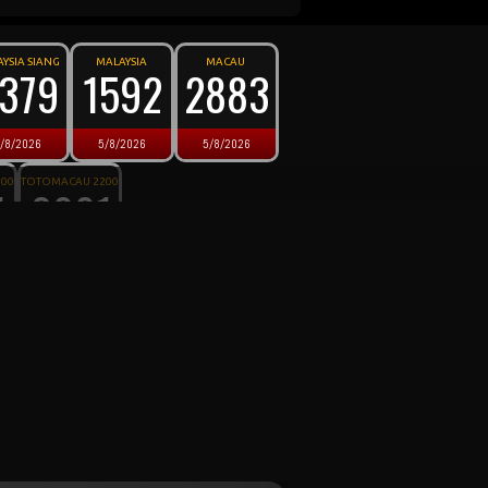
YSIA SIANG
MALAYSIA
MACAU
379
1592
2883
/8/2026
5/8/2026
5/8/2026
900
TOTOMACAU 2200
1
0991
5/8/2026