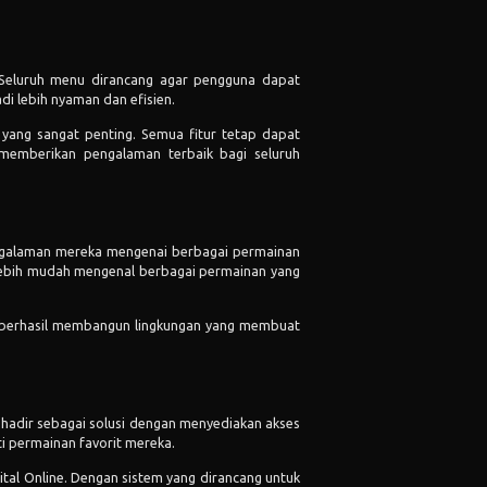
Seluruh menu dirancang agar pengguna dapat
 lebih nyaman dan efisien.
 yang sangat penting. Semua fitur tetap dapat
 memberikan pengalaman terbaik bagi seluruh
ngalaman mereka mengenai berbagai permainan
 lebih mudah mengenal berbagai permainan yang
4D berhasil membangun lingkungan yang membuat
 hadir sebagai solusi dengan menyediakan akses
ti permainan favorit mereka.
ital Online. Dengan sistem yang dirancang untuk