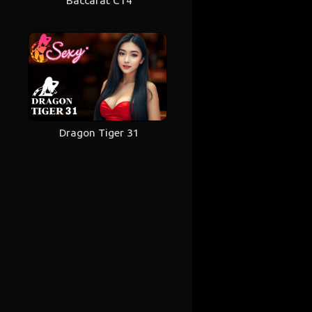
Baccarat C14
Dragon Tiger 31