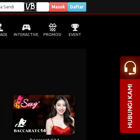
at datang di Situs UYA ! LINK ALTENATIF : uya4dsummer.com | uya4ddeathsonata.co
Masuk
Daftar
ADE
INTERACTIVE
PROMOSI
EVENT