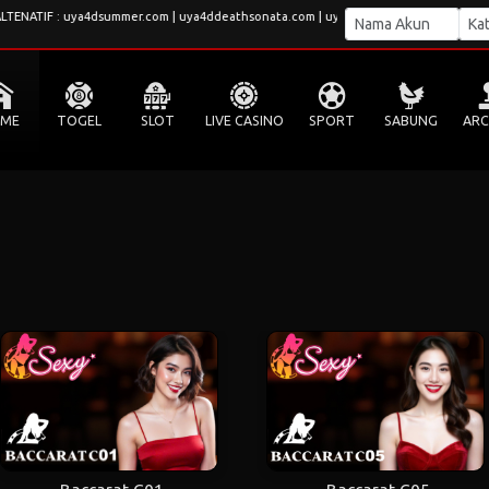
ATIF : uya4dsummer.com | uya4ddeathsonata.com | uya4dnew.com
Selam
ME
TOGEL
SLOT
LIVE CASINO
SPORT
SABUNG
ARC