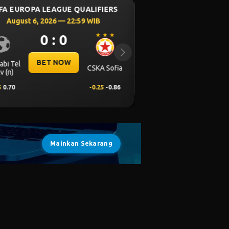
FA EUROPA LEAGUE QUALIFIERS
August 7, 2026 — 02:00 WIB
0 : 0
Next
BET NOW
Heart of
nfica
Midlothian
5
0.70
-2.25
-0.86
Mainkan Sekarang