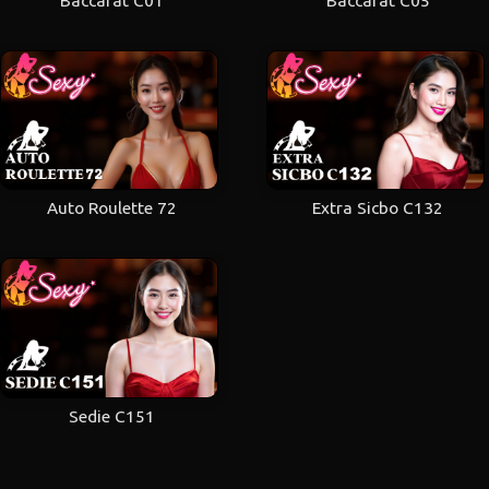
Baccarat C01
Baccarat C05
Auto Roulette 72
Extra Sicbo C132
Sedie C151