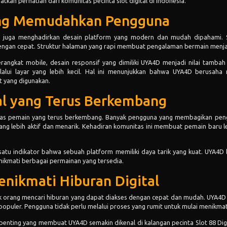
ng Memudahkan Pengguna
D juga menghadirkan desain platform yang modern dan mudah dipahami. 
gan cepat. Struktur halaman yang rapi membuat pengalaman bermain menjadi
rangkat mobile, desain responsif yang dimiliki UYA4D menjadi nilai tambah
alui layar yang lebih kecil. Hal ini menunjukkan bahwa UYA4D berusaha
 yang digunakan.
al yang Terus Berkembang
itas pemain yang terus berkembang. Banyak pengguna yang membagikan pe
yang lebih aktif dan menarik. Kehadiran komunitas ini membuat pemain baru
ah satu indikator bahwa sebuah platform memiliki daya tarik yang kuat. UYA
ikmati berbagai permainan yang tersedia.
nikmati Hiburan Digital
nyak orang mencari hiburan yang dapat diakses dengan cepat dan mudah. UYA4D
 populer. Pengguna tidak perlu melalui proses yang rumit untuk mulai menikma
penting yang membuat UYA4D semakin dikenal di kalangan pecinta Slot 88 Dig
t fokus menikmati pengalaman bermain yang lebih menyenangkan.