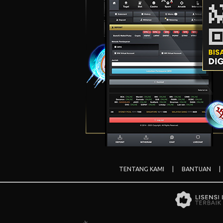
TENTANG KAMI
|
BANTUAN
|