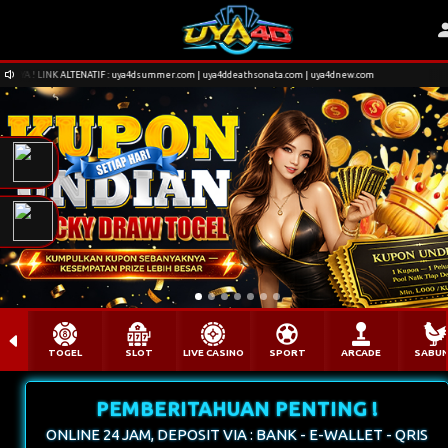
YA ! LINK ALTENATIF : uya4dsummer.com | uya4ddeathsonata.com | uya4dnew.com
Sela
TOGEL
SLOT
LIVE CASINO
SPORT
ARCADE
SABU
PEMBERITAHUAN PENTING !
ONLINE 24 JAM, DEPOSIT VIA : BANK - E-WALLET - QRIS