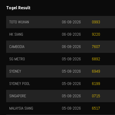
Togel Result
06-08-2026
QATAR
0993
06-08-2026
HONGKONG
9220
06-08-2026
TOTOMACAU 0000
7607
05-08-2026
TOTOMACAU 1300
6892
05-08-2026
TOTOMACAU 1600
6949
05-08-2026
TOTOMACAU 1900
6199
05-08-2026
TOTOMACAU 2200
0715
05-08-2026
6517