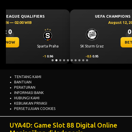
UEFA CHAMPIONS LEAGUE QUALIFIERS
August 12, 2026 — 01:30 WIB
0 : 0
Previous
Ne
BET NOW
SK Sturm Graz
Fenerbahce
-0.5
0.95
0.5
0.87
TENTANG KAMI
BANTUAN
PERATURAN
INFORMASI BANK
HUBUNGI KAMI
KEBIJAKAN PRIVASI
PERSETUJUAN COOKIES
UYA4D: Game Slot 88 Digital Online