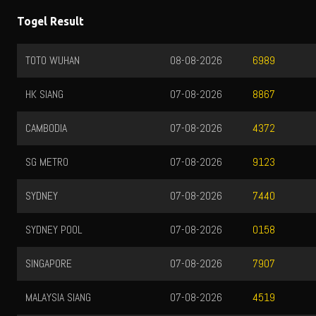
Togel Result
08-08-2026
QATAR
6989
07-08-2026
HONGKONG
8867
07-08-2026
TOTOMACAU 0000
4372
07-08-2026
TOTOMACAU 1300
9123
07-08-2026
TOTOMACAU 1600
7440
07-08-2026
TOTOMACAU 1900
0158
07-08-2026
TOTOMACAU 2200
7907
07-08-2026
4519