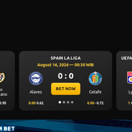
IERS
UEFA CHAMPIONS LEAGUE QUALIFIERS
UEF
August 12, 2026 — 01:15 WIB
0 : 0
BET NOW
Slovan
bahce
Mjallby
Bodo
Bratislava
.87
0.5
0.83
-0.5
0.99
0.7
M BET