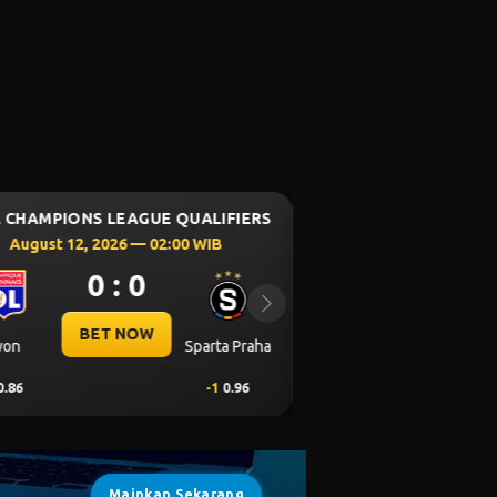
A CHAMPIONS LEAGUE QUALIFIERS
August 11, 2026 — 22:59 WIB
0 : 0
Next
BET NOW
Union Saint-
 Glimt
Gilloise
5
0.82
-0.75
1.00
Mainkan Sekarang