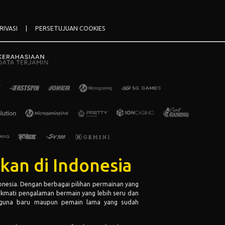
RIVASI
|
PERSETUJUAN COOKIES
kan di Indonesia
donesia. Dengan berbagai pilihan permainan yang
ikmati pengalaman bermain yang lebih seru dan
engguna baru maupun pemain lama yang sudah