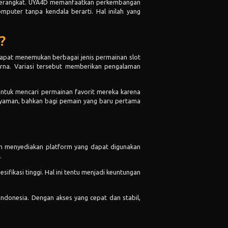
i perangkat. UYA4D memanfaatkan perkembangan
puter tanpa kendala berarti. Hal inilah yang
?
apat menemukan berbagai jenis permainan slot
arna. Variasi tersebut memberikan pengalaman
 untuk mencari permainan favorit mereka karena
nyaman, bahkan bagi pemain yang baru pertama
an menyediakan platform yang dapat digunakan
.
fikasi tinggi. Hal ini tentu menjadi keuntungan
Indonesia. Dengan akses yang cepat dan stabil,