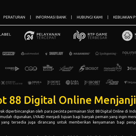
PERATURAN
|
INFORMASI BANK
|
HUBUNGI KAMI
|
KEBIJAKAN P
 88 Digital Online Menjanji
k diperbincangkan oleh para pecinta permainan Slot 88 Digital Online di In
ng mudah digunakan, UYA4D menjadi tujuan bagi banyak pemain yang ingin men
ur yang tersedia juga dirancang untuk memberikan kenyamanan bagi p