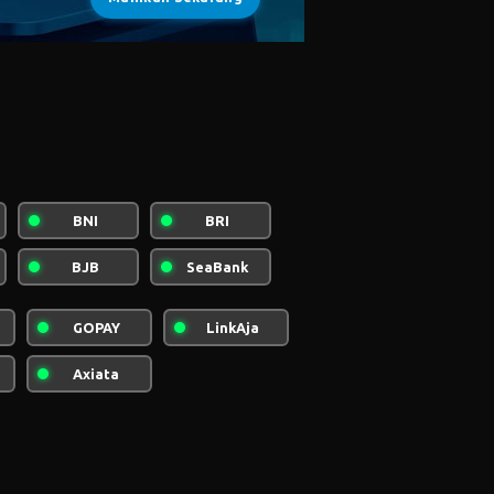
BNI
BRI
BJB
SeaBank
GOPAY
LinkAja
Axiata