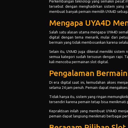
Perkembangan teknologi yang semakin pesat m
tersebut dengan menghadirkan sistem yang re
membuat banyak pemain memilih UYA4D sebagai 
Mengapa UYA4D Menja
Salah satu alasan utama mengapa UYA4D semak
digital dengan tema menarik, mulai dari pet
bermain yang tidak membosankan karena selalu
Selain itu, UYA4D juga dikenal memiliki siste
semua kategori sudah tersusun dengan rapi. 
kali mencoba permainan slot digital.
Pengalaman Bermain 
Di era digital saat ini, kemudahan akses me
selama 24 jam penuh. Pemain dapat mengakses b
Tidak hanya itu, sistem yang ringan memungkink
tersendiri karena pemain tetap bisa menikmati 
Kepraktisan inilah yang membuat UYA4D menjadi
pemain dapat langsung menikmati berbagai per
Beragam Pilihan Slot