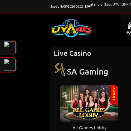
Selamat datang di Situs UYA ! LINK ALTENA
Sabtu 8/08/2026 06:23:14
HO
Live Casino
SA Gaming
All Games Lobby