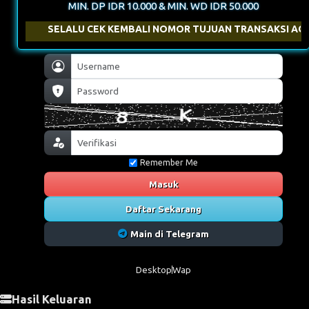
MIN. DP IDR 10.000 & MIN. WD IDR 50.000
SELALU CEK KEMBALI NOMOR TUJUAN TRANSAKSI AGAR T
Remember Me
Masuk
Daftar Sekarang
Main di Telegram
Desktop
Wap
Hasil Keluaran