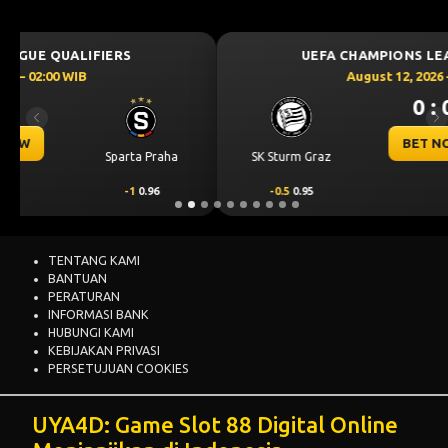
UEFA CHAMPIONS LEAGUE QUALIFIERS
August 12, 2026 — 01:30 WIB
0 : 0
Previous
Ne
BET NOW
SK Sturm Graz
Fenerbahce
-0.5
0.95
0.5
0.87
TENTANG KAMI
BANTUAN
PERATURAN
INFORMASI BANK
HUBUNGI KAMI
KEBIJAKAN PRIVASI
PERSETUJUAN COOKIES
UYA4D: Game Slot 88 Digital Online