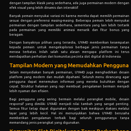
dengan tampilan klasik yang sederhana, ada juga permainan modern dengan
efek visual yang lebih dinamis dan interaktif.
Banyak pemain menyukai variasi ini karena mereka dapat memilih permainan
sesuai dengan preferensi masing-masing. Beberapa pemain lebih menyukai
permainan dengan tampilan sederhana, sementara yang lain lebih tertarik
pada permainan yang memiliki animasi menarik dan fitur bonus yang
beragam.
Dengan banyaknya pilihan yang tersedia, UYA4D memberikan kesempatan
kepada pemain untuk mengeksplorasi berbagai jenis permainan tanpa
merasa terbatas. Inilah salah satu alasan mengapa platform ini terus
mendapatkan perhatian dari komunitas pecinta slot digital di Indonesia.
Tampilan Modern yang Memudahkan Pengguna
Selain menyediakan banyak permainan, UYA4D juga menghadirkan desain
platform yang modern dan mudah dipahami. Seluruh menu dirancang agar
pengguna dapat menemukan informasi yang mereka butuhkan dengan
cepat. Struktur halaman yang rapi membuat pengalaman bermain menjadi
lebih nyaman dan efisien.
Bagi pengguna yang sering bermain melalui perangkat mobile, desain
responsif yang dimiliki UYA4D menjadi nilai tambah yang sangat penting.
Semua fitur tetap dapat digunakan dengan baik meskipun diakses melalui
layar yang lebih kecil. Hal ini menunjukkan bahwa UYA4D berusaha
memberikan pengalaman terbaik bagi seluruh penggunanya tanpa
memandang jenis perangkat yang digunakan.