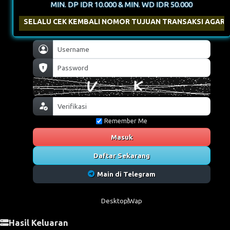
MIN. DP IDR 10.000 & MIN. WD IDR 50.000
SELALU CEK KEMBALI NOMOR TUJUAN TRANSAKSI AGAR TIDA
Remember Me
Masuk
Daftar Sekarang
Main di Telegram
Desktop
Wap
Hasil Keluaran