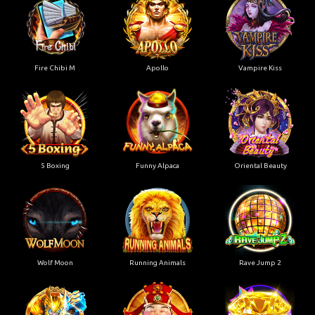
Fire Chibi M
Apollo
Vampire Kiss
5 Boxing
Funny Alpaca
Oriental Beauty
Wolf Moon
Running Animals
Rave Jump 2