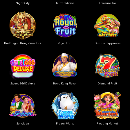
Night City
Mirror Mirror
Treasure Koi
The Dragon Brings Wealth 2
Royal Fruit
Double Happiness
Sweet 666 Deluxe
Hong Kong Flavor
Diamond Fruit
Songkran
Frozen World
Floating Market