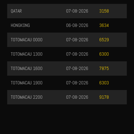
QATAR
07-08-2026
3158
HONGKONG
06-08-2026
3634
TOTOMACAU 0000
07-08-2026
6529
TOTOMACAU 1300
07-08-2026
6300
TOTOMACAU 1600
07-08-2026
7875
TOTOMACAU 1900
07-08-2026
6303
TOTOMACAU 2200
07-08-2026
9178