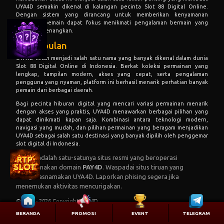
UYA4D semakin dikenal di kalangan pecinta Slot 88 Digital Online.
Dengan sistem yang dirancang untuk memberikan kenyamanan
maksimal, pemain dapat fokus menikmati pengalaman bermain yang
lebih menyenangkan.
Kesimpulan
UYA4D telah menjadi salah satu nama yang banyak dikenal dalam dunia
Slot 88 Digital Online di Indonesia. Berkat koleksi permainan yang
lengkap, tampilan modern, akses yang cepat, serta pengalaman
pengguna yang nyaman, platform ini berhasil menarik perhatian banyak
pemain dari berbagai daerah.
Bagi pecinta hiburan digital yang mencari variasi permainan menarik
dengan akses yang praktis, UYA4D menawarkan berbagai pilihan yang
dapat dinikmati kapan saja. Kombinasi antara teknologi modern,
navigasi yang mudah, dan pilihan permainan yang beragam menjadikan
UYA4D sebagai salah satu destinasi yang banyak dipilih oleh penggemar
slot digital di Indonesia.
UYA4D adalah satu-satunya situs resmi yang beroperasi
menggunakan domain
PAY4D
. Waspadai situs tiruan yang
mengatasnamakan UYA4D. Laporkan phising segera jika
menemukan aktivitas mencurigakan.
© 2015 - 2026 Copyright UYA4D.
All Rights Reserved.
BERANDA
PROMOSI
EVENT
TELEGRAM