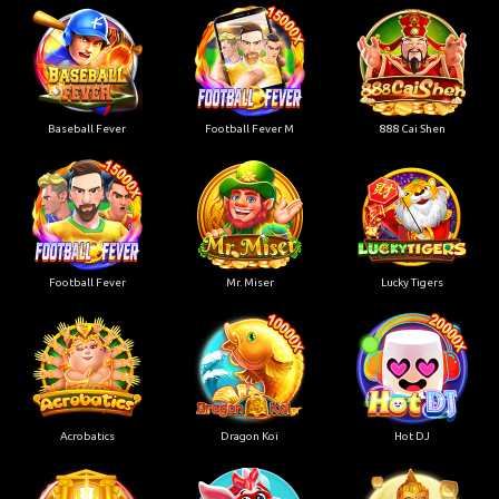
Baseball Fever
Football Fever M
888 Cai Shen
Football Fever
Mr. Miser
Lucky Tigers
Acrobatics
Dragon Koi
Hot DJ