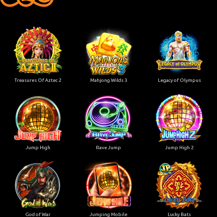
Treasures Of Aztec 2
Mahjong Wilds 3
Legacy of Olympus
Jump High
Rave Jump
Jump High 2
God of War
Jumping Mobile
Lucky Bats