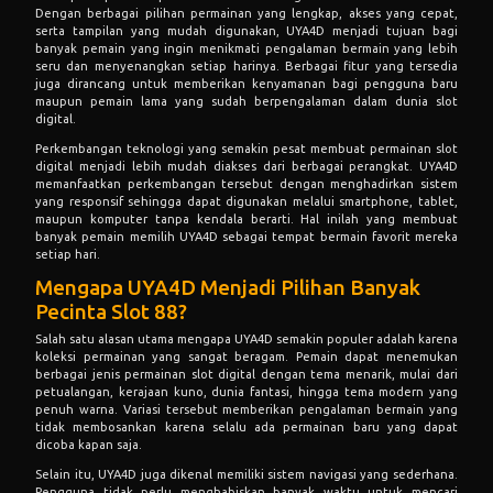
Dengan berbagai pilihan permainan yang lengkap, akses yang cepat,
serta tampilan yang mudah digunakan, UYA4D menjadi tujuan bagi
banyak pemain yang ingin menikmati pengalaman bermain yang lebih
seru dan menyenangkan setiap harinya. Berbagai fitur yang tersedia
juga dirancang untuk memberikan kenyamanan bagi pengguna baru
maupun pemain lama yang sudah berpengalaman dalam dunia slot
digital.
Perkembangan teknologi yang semakin pesat membuat permainan slot
digital menjadi lebih mudah diakses dari berbagai perangkat. UYA4D
memanfaatkan perkembangan tersebut dengan menghadirkan sistem
yang responsif sehingga dapat digunakan melalui smartphone, tablet,
maupun komputer tanpa kendala berarti. Hal inilah yang membuat
banyak pemain memilih UYA4D sebagai tempat bermain favorit mereka
setiap hari.
Mengapa UYA4D Menjadi Pilihan Banyak
Pecinta Slot 88?
Salah satu alasan utama mengapa UYA4D semakin populer adalah karena
koleksi permainan yang sangat beragam. Pemain dapat menemukan
berbagai jenis permainan slot digital dengan tema menarik, mulai dari
petualangan, kerajaan kuno, dunia fantasi, hingga tema modern yang
penuh warna. Variasi tersebut memberikan pengalaman bermain yang
tidak membosankan karena selalu ada permainan baru yang dapat
dicoba kapan saja.
Selain itu, UYA4D juga dikenal memiliki sistem navigasi yang sederhana.
Pengguna tidak perlu menghabiskan banyak waktu untuk mencari