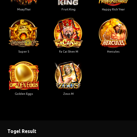
MuayThai
Fruit King
Happy Rich Year
Super 5
Fa Cai Shen M
Hercules
Golden Eggs
Zeus M
Togel Result