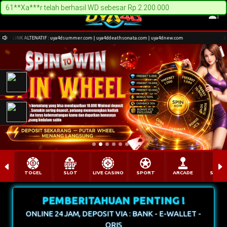
61**Xa***r telah berhasil WD sebesar Rp.2.200.000
ummer.com | uya4ddeathsonata.com | uya4dnew.com
Selamat datang di Situs UYA ! LI
TOGEL
SLOT
LIVE CASINO
SPORT
ARCADE
SABU
PEMBERITAHUAN PENTING !
ONLINE 24 JAM, DEPOSIT VIA : BANK - E-WALLET -
QRIS