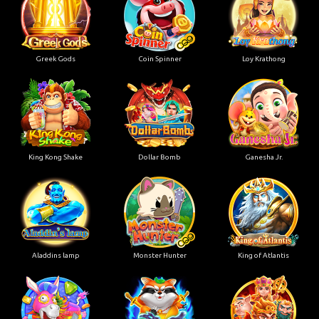
Greek Gods
Coin Spinner
Loy Krathong
King Kong Shake
Dollar Bomb
Ganesha Jr.
Aladdins lamp
Monster Hunter
King of Atlantis