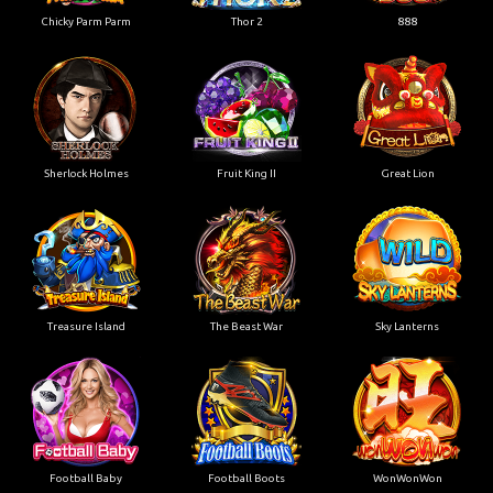
Chicky Parm Parm
Thor 2
888
Sherlock Holmes
Fruit King II
Great Lion
Treasure Island
The Beast War
Sky Lanterns
Football Baby
Football Boots
WonWonWon