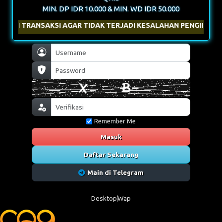
MIN. DP IDR 10.000 & MIN. WD IDR 50.000
AR TIDAK TERJADI KESALAHAN PENGIRIMAN & GUNAKAN NOMIN
Remember Me
Masuk
Daftar Sekarang
Main di Telegram
Desktop
Wap