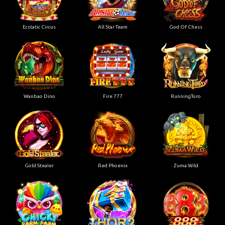
Ecstatic Circus
All Star Team
God Of Chess
Wanbao Dino
Fire 777
RunningToro
Gold Stealer
Red Phoenix
Zuma Wild