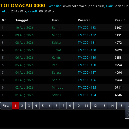
TOTOMACAU 0000
Website:
www.totomacaupools.club
, Hari:
Setiap Har
Tutup:
23.45 WIB
, Result:
00.00 WIB
No
Tanggal
Hari
Pasaran
Result
1
10 Aug 2026
Senin
TMC00 - 163
7107
2
09 Aug 2026
Minggu
TMC00 - 162
5131
3
08 Aug 2026
Sabtu
TMC00 - 161
4072
4
07 Aug 2026
Jumat
TMC00 - 160
6529
5
06 Aug 2026
Kamis
TMC00 - 159
2153
6
05 Aug 2026
Rabu
TMC00 - 158
9554
7
04 Aug 2026
Selasa
TMC00 - 157
4094
8
03 Aug 2026
Senin
TMC00 - 156
9564
9
02 Aug 2026
Minggu
TMC00 - 155
0711
10
01 Aug 2026
Sabtu
TMC00 - 154
4046
First
1
2
3
4
5
6
7
8
9
10
11
12
13
14
15
(
)