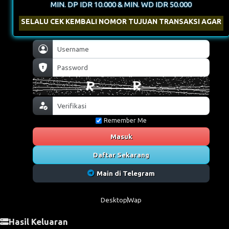
MIN. DP IDR 10.000 & MIN. WD IDR 50.000
SELALU CEK KEMBALI NOMOR TUJUAN TRANSAKSI AGAR TIDA
Remember Me
Masuk
Daftar Sekarang
Main di Telegram
Desktop
Wap
Hasil Keluaran