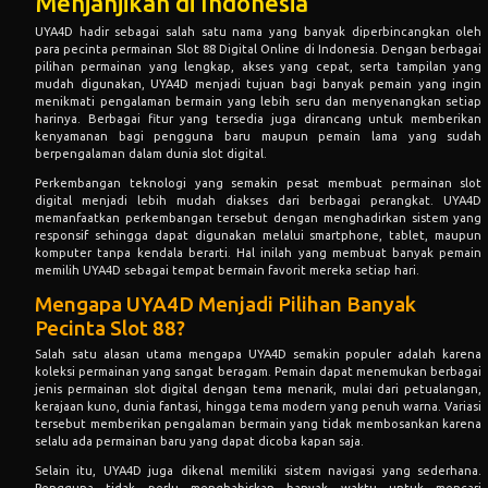
Menjanjikan di Indonesia
UYA4D hadir sebagai salah satu nama yang banyak diperbincangkan oleh
para pecinta permainan Slot 88 Digital Online di Indonesia. Dengan berbagai
pilihan permainan yang lengkap, akses yang cepat, serta tampilan yang
mudah digunakan, UYA4D menjadi tujuan bagi banyak pemain yang ingin
menikmati pengalaman bermain yang lebih seru dan menyenangkan setiap
harinya. Berbagai fitur yang tersedia juga dirancang untuk memberikan
kenyamanan bagi pengguna baru maupun pemain lama yang sudah
berpengalaman dalam dunia slot digital.
Perkembangan teknologi yang semakin pesat membuat permainan slot
digital menjadi lebih mudah diakses dari berbagai perangkat. UYA4D
memanfaatkan perkembangan tersebut dengan menghadirkan sistem yang
responsif sehingga dapat digunakan melalui smartphone, tablet, maupun
komputer tanpa kendala berarti. Hal inilah yang membuat banyak pemain
memilih UYA4D sebagai tempat bermain favorit mereka setiap hari.
Mengapa UYA4D Menjadi Pilihan Banyak
Pecinta Slot 88?
Salah satu alasan utama mengapa UYA4D semakin populer adalah karena
koleksi permainan yang sangat beragam. Pemain dapat menemukan berbagai
jenis permainan slot digital dengan tema menarik, mulai dari petualangan,
kerajaan kuno, dunia fantasi, hingga tema modern yang penuh warna. Variasi
tersebut memberikan pengalaman bermain yang tidak membosankan karena
selalu ada permainan baru yang dapat dicoba kapan saja.
Selain itu, UYA4D juga dikenal memiliki sistem navigasi yang sederhana.