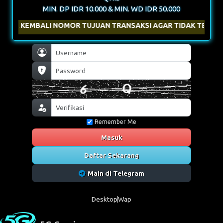
MIN. DP IDR 10.000 & MIN. WD IDR 50.000
KEMBALI NOMOR TUJUAN TRANSAKSI AGAR TIDAK TERJADI KES
Remember Me
Masuk
Daftar Sekarang
Main di Telegram
Desktop
Wap