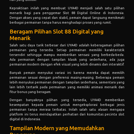
Kepraktisan inilah yang membuat UYA4D menjadi salah satu pilihan
menarik bagi para penggemar Slot 88 Digital Online di Indonesia.
Dengan akses yang cepat dan stabil, pemain dapat langsung menikmati
berbagai permainan tanpa harus menghadapi proses yang rumit.
Beragam Pilihan Slot 88 Digital yang
Menarik
Salah satu daya tarik terbesar dari UYA4D adalah keberagaman pilihan
permainan yang tersedia. Setiap permainan memiliki karakteristik
tersendiri sehingga mampu memberikan sensasi yang berbeda-beda.
Ada permainan dengan tampilan klasik yang sederhana, ada juga
permainan modern dengan efek visual yang lebih dinamis dan interaktif.
Banyak pemain menyukai variasi ini karena mereka dapat memilih
permainan sesuai dengan preferensi masing-masing. Beberapa pemain
lebih menyukai permainan dengan tampilan sederhana, sementara yang
lain lebih tertarik pada permainan yang memiliki animasi menarik dan
fitur bonus yang beragam.
Dengan banyaknya pilihan yang tersedia, UYA4D memberikan
kesempatan kepada pemain untuk mengeksplorasi berbagai jenis
permainan tanpa merasa terbatas. Inilah salah satu alasan mengapa
platform ini terus mendapatkan perhatian dari komunitas pecinta slot
digital di Indonesia.
Tampilan Modern yang Memudahkan