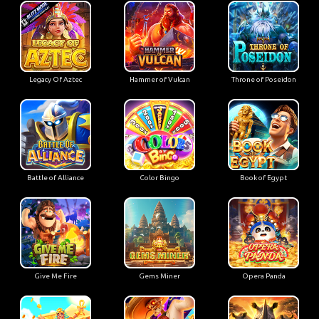
Legacy Of Aztec
Hammer of Vulcan
Throne of Poseidon
Battle of Alliance
Color Bingo
Book of Egypt
Give Me Fire
Gems Miner
Opera Panda