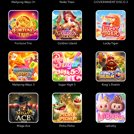
Mahjong Ways 3+
Neko Titan
GOVERNMENT DISCO 2
Fortune Trio
Golden Island
Lucky Tiger
Mahjong Ways 3
Sugar High 5
King's Realm
Mega Ace
Pichu Pichu
Labuby