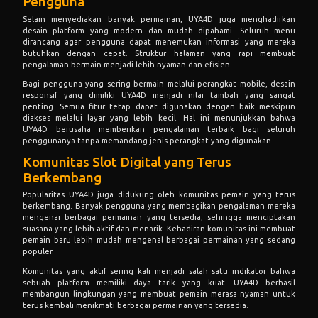
Pengguna
Selain menyediakan banyak permainan, UYA4D juga menghadirkan
desain platform yang modern dan mudah dipahami. Seluruh menu
dirancang agar pengguna dapat menemukan informasi yang mereka
butuhkan dengan cepat. Struktur halaman yang rapi membuat
pengalaman bermain menjadi lebih nyaman dan efisien.
Bagi pengguna yang sering bermain melalui perangkat mobile, desain
responsif yang dimiliki UYA4D menjadi nilai tambah yang sangat
penting. Semua fitur tetap dapat digunakan dengan baik meskipun
diakses melalui layar yang lebih kecil. Hal ini menunjukkan bahwa
UYA4D berusaha memberikan pengalaman terbaik bagi seluruh
penggunanya tanpa memandang jenis perangkat yang digunakan.
Komunitas Slot Digital yang Terus
Berkembang
Popularitas UYA4D juga didukung oleh komunitas pemain yang terus
berkembang. Banyak pengguna yang membagikan pengalaman mereka
mengenai berbagai permainan yang tersedia, sehingga menciptakan
suasana yang lebih aktif dan menarik. Kehadiran komunitas ini membuat
pemain baru lebih mudah mengenal berbagai permainan yang sedang
populer.
Komunitas yang aktif sering kali menjadi salah satu indikator bahwa
sebuah platform memiliki daya tarik yang kuat. UYA4D berhasil
membangun lingkungan yang membuat pemain merasa nyaman untuk
terus kembali menikmati berbagai permainan yang tersedia.