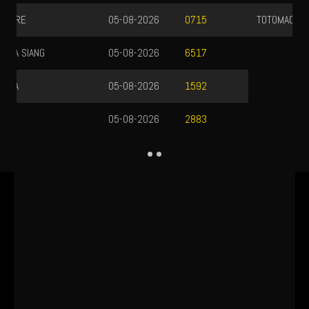
TOTOMACAU 2200
05-08-2026
0991