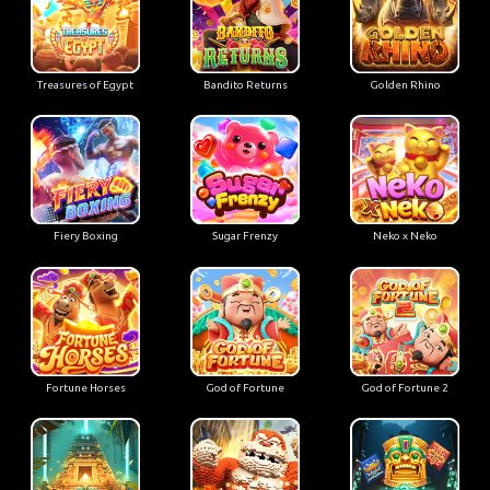
Treasures of Egypt
Bandito Returns
Golden Rhino
Fiery Boxing
Sugar Frenzy
Neko x Neko
Fortune Horses
God of Fortune
God of Fortune 2