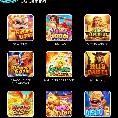
5G Gaming
Fortune Lion
Pinata 1000
Olympus Apollo
DRAGON TIGER
MAHJONG 5 DRAGONS
Wild Bounty
SHOWDOWN