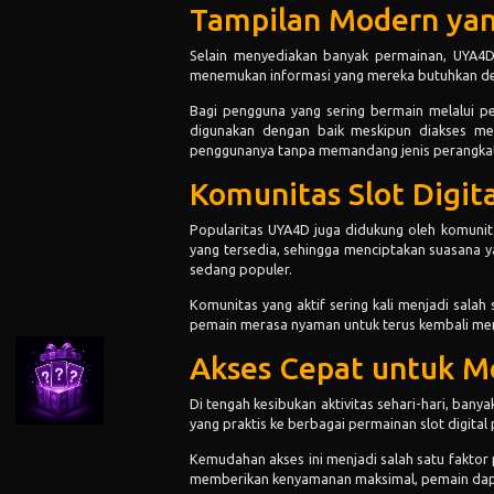
Tampilan Modern ya
Selain menyediakan banyak permainan, UYA4
menemukan informasi yang mereka butuhkan den
Bagi pengguna yang sering bermain melalui pe
digunakan dengan baik meskipun diakses mel
penggunanya tanpa memandang jenis perangkat
Komunitas Slot Digit
Popularitas UYA4D juga didukung oleh komun
yang tersedia, sehingga menciptakan suasana 
sedang populer.
Komunitas yang aktif sering kali menjadi sal
pemain merasa nyaman untuk terus kembali men
Akses Cepat untuk Me
Di tengah kesibukan aktivitas sehari-hari, ba
yang praktis ke berbagai permainan slot digital
Kemudahan akses ini menjadi salah satu faktor 