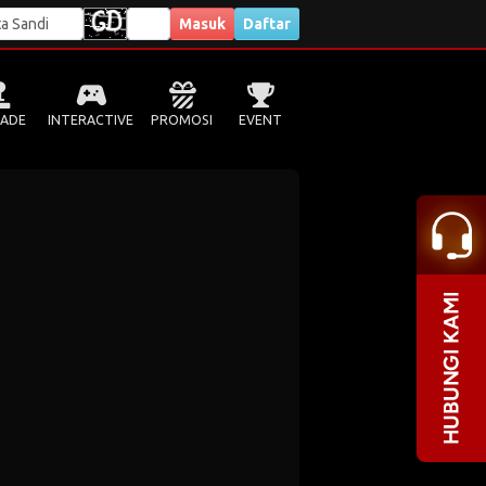
amat datang di Situs UYA ! LINK ALTENATIF : uya4dsummer.com | uya4ddeathsonata.
Masuk
Daftar
ADE
INTERACTIVE
PROMOSI
EVENT