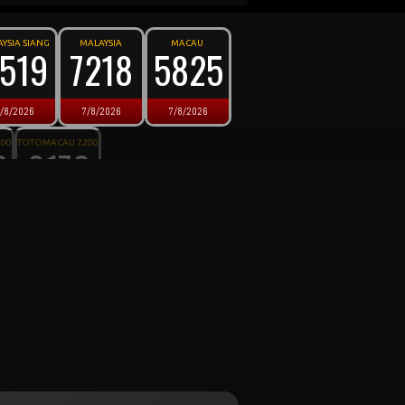
YSIA SIANG
MALAYSIA
MACAU
519
7218
5825
/8/2026
7/8/2026
7/8/2026
900
TOTOMACAU 2200
3
9178
7/8/2026