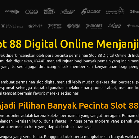
 88 Digital Online Menjanji
k diperbincangkan oleh para pecinta permainan Slot 88 Digital Online di In
ng mudah digunakan, UYA4D menjadi tujuan bagi banyak pemain yang ingin men
ur yang tersedia juga dirancang untuk memberikan kenyamanan bagi p
embuat permainan slot digital menjadi lebih mudah diakses dari berbaga
sponsif sehingga dapat digunakan melalui smartphone, tablet, maupun kom
tempat bermain favorit mereka setiap hari.
di Pilihan Banyak Pecinta Slot 88
in populer adalah karena koleksi permainan yang sangat beragam. Pemain d
ualangan, kerajaan kuno, dunia fantasi, hingga tema modern yang penuh w
 ada permainan baru yang dapat dicoba kapan saja.