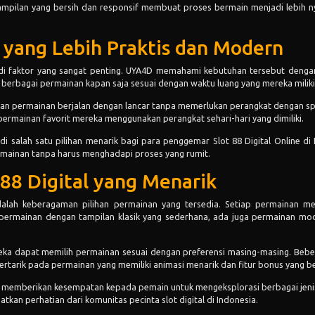
m navigasi yang sederhana. Pengguna tidak perlu menghabiskan banyak waktu
Tampilan yang bersih dan responsif membuat proses bermain menjadi lebih 
yang Lebih Praktis dan Modern
njadi faktor yang sangat penting. UYA4D memahami kebutuhan tersebut deng
erbagai permainan kapan saja sesuai dengan waktu luang yang mereka miliki
an permainan berjalan dengan lancar tanpa memerlukan perangkat dengan spesi
permainan favorit mereka menggunakan perangkat sehari-hari yang dimiliki.
 salah satu pilihan menarik bagi para penggemar Slot 88 Digital Online di 
mainan tanpa harus menghadapi proses yang rumit.
 88 Digital yang Menarik
dalah keberagaman pilihan permainan yang tersedia. Setiap permainan memi
ermainan dengan tampilan klasik yang sederhana, ada juga permainan mode
reka dapat memilih permainan sesuai dengan preferensi masing-masing. Be
tertarik pada permainan yang memiliki animasi menarik dan fitur bonus yang 
D memberikan kesempatan kepada pemain untuk mengeksplorasi berbagai jenis 
kan perhatian dari komunitas pecinta slot digital di Indonesia.