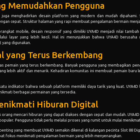
ng Memudahkan Pengguna
D juga menghadirkan desain platform yang modern dan mudah dipahami. 
gan cepat. Struktur halaman yang rapi membuat pengalaman bermain menjadi
rangkat mobile, desain responsif yang dimiliki UYA4D menjadi nilai tambah
alui layar yang lebih kecil. Hal ini menunjukkan bahwa UYA4D berusaha
 yang digunakan.
al yang Terus Berkembang
itas pemain yang terus berkembang. Banyak pengguna yang membagikan pe
yang lebih aktif dan menarik. Kehadiran komunitas ini membuat pemain baru
ah satu indikator bahwa sebuah platform memiliki daya tarik yang kuat. UYA
ikmati berbagai permainan yang tersedia.
nikmati Hiburan Digital
nyak orang mencari hiburan yang dapat diakses dengan cepat dan mudah. UYA4D
 populer. Pengguna tidak perlu melalui proses yang rumit untuk mulai menikma
penting yang membuat UYA4D semakin dikenal di kalangan pecinta Slot 88 Dig