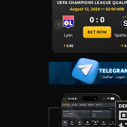
UEFA CHAMPIONS LEAGUE QUALIF
August 11, 2026 — 22:59 WIB
0 : 0
Previous
BET NOW
Union 
Bodo Glimt
Gill
0.75
0.82
-0.75
TELEGRA
Daftar
Login