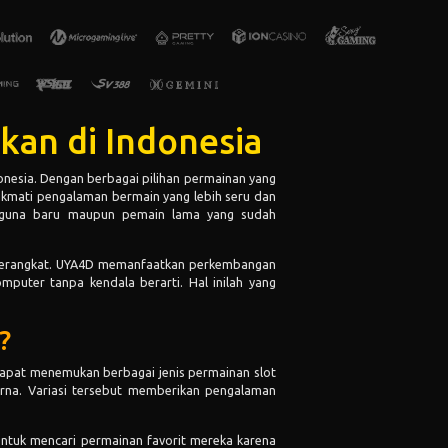
kan di Indonesia
donesia. Dengan berbagai pilihan permainan yang
ikmati pengalaman bermain yang lebih seru dan
engguna baru maupun pemain lama yang sudah
i perangkat. UYA4D memanfaatkan perkembangan
puter tanpa kendala berarti. Hal inilah yang
?
apat menemukan berbagai jenis permainan slot
arna. Variasi tersebut memberikan pengalaman