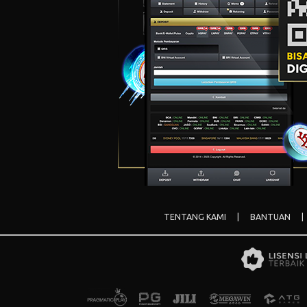
TENTANG KAMI
|
BANTUAN
|