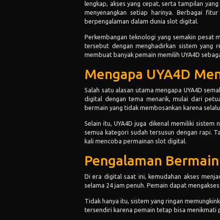
lengkap, akses yang cepat, serta tampilan ya
menyenangkan setiap harinya. Berbagai fit
berpengalaman dalam dunia slot digital.
Perkembangan teknologi yang semakin pesat m
tersebut dengan menghadirkan sistem yang re
membuat banyak pemain memilih UYA4D sebagai 
Mengapa UYA4D Menja
Salah satu alasan utama mengapa UYA4D semak
digital dengan tema menarik, mulai dari pet
bermain yang tidak membosankan karena selalu
Selain itu, UYA4D juga dikenal memiliki siste
semua kategori sudah tersusun dengan rapi. 
kali mencoba permainan slot digital.
Pengalaman Bermain 
Di era digital saat ini, kemudahan akses me
selama 24 jam penuh. Pemain dapat mengakses b
Tidak hanya itu, sistem yang ringan memungkink
tersendiri karena pemain tetap bisa menikmati 