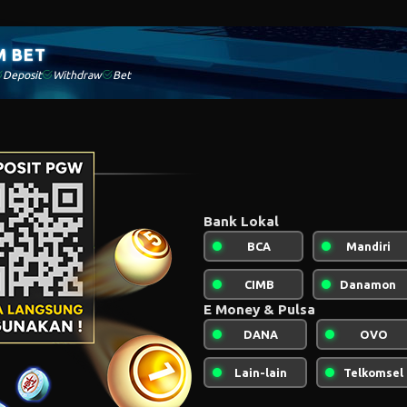
M BET
Deposit
Withdraw
Bet
Hilo
Gold Rush: Boomers
Egg Hunt B
Bank Lokal
BCA
Mandiri
CIMB
Danamon
E Money & Pulsa
DANA
OVO
Diamonds
Crash Meteor
Aviator 2 Sky
Lain-lain
Telkomsel