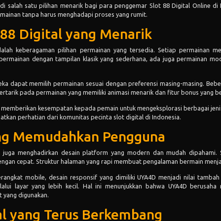
 salah satu pilihan menarik bagi para penggemar Slot 88 Digital Online di 
mainan tanpa harus menghadapi proses yang rumit.
 88 Digital yang Menarik
dalah keberagaman pilihan permainan yang tersedia. Setiap permainan memi
ermainan dengan tampilan klasik yang sederhana, ada juga permainan mode
reka dapat memilih permainan sesuai dengan preferensi masing-masing. Be
tertarik pada permainan yang memiliki animasi menarik dan fitur bonus yang 
D memberikan kesempatan kepada pemain untuk mengeksplorasi berbagai jenis 
kan perhatian dari komunitas pecinta slot digital di Indonesia.
ng Memudahkan Pengguna
D juga menghadirkan desain platform yang modern dan mudah dipahami. 
gan cepat. Struktur halaman yang rapi membuat pengalaman bermain menjadi
rangkat mobile, desain responsif yang dimiliki UYA4D menjadi nilai tambah
alui layar yang lebih kecil. Hal ini menunjukkan bahwa UYA4D berusaha
 yang digunakan.
al yang Terus Berkembang