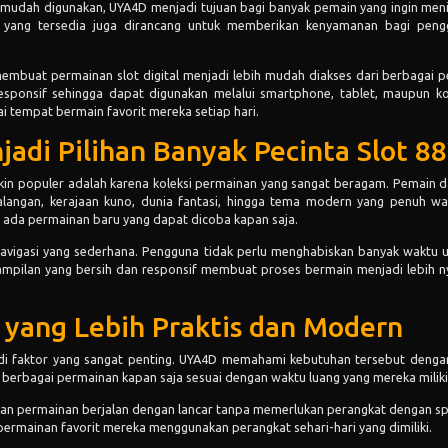
ng mudah digunakan, UYA4D menjadi tujuan bagi banyak pemain yang ingin men
ur yang tersedia juga dirancang untuk memberikan kenyamanan bagi p
embuat permainan slot digital menjadi lebih mudah diakses dari berbaga
sponsif sehingga dapat digunakan melalui smartphone, tablet, maupun kom
tempat bermain favorit mereka setiap hari.
di Pilihan Banyak Pecinta Slot 88
in populer adalah karena koleksi permainan yang sangat beragam. Pemain d
ualangan, kerajaan kuno, dunia fantasi, hingga tema modern yang penuh w
 ada permainan baru yang dapat dicoba kapan saja.
m navigasi yang sederhana. Pengguna tidak perlu menghabiskan banyak waktu
Tampilan yang bersih dan responsif membuat proses bermain menjadi lebih 
yang Lebih Praktis dan Modern
njadi faktor yang sangat penting. UYA4D memahami kebutuhan tersebut deng
erbagai permainan kapan saja sesuai dengan waktu luang yang mereka miliki
an permainan berjalan dengan lancar tanpa memerlukan perangkat dengan spesi
permainan favorit mereka menggunakan perangkat sehari-hari yang dimiliki.