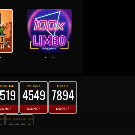
Rush
Limbo Neon
YSIA SIANG
MALAYSIA
MACAU
519
4549
7894
/8/2026
6/8/2026
6/8/2026
900
TOTOMACAU 2200
3
3064
Gong Xi
Candy Mines