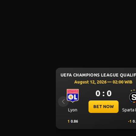
6/8/2026
Wheel
V
UEFA CHAMPIONS LEAGUE QUALIF
August 11, 2026 — 22:59 WIB
0 : 0
Previous
BET NOW
Union 
Bodo Glimt
Gill
0.75
0.82
-0.75
Mines Raider