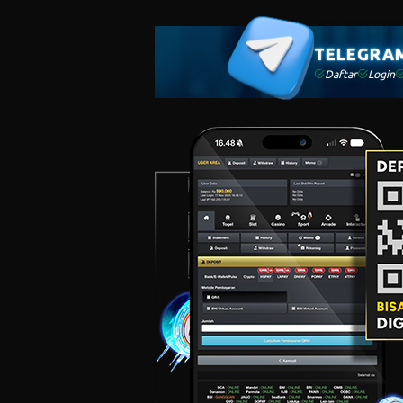
TELEGRA
Daftar
Login
Keno
Dice