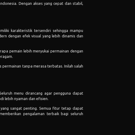
Indonesia. Dengan akses yang cepat dan stabil,
liki karakteristik tersendiri sehingga mampu
rn dengan efek visual yang lebih dinamis dan
berapa pemain lebih menyukai permainan dengan
beragam.
permainan tanpa merasa terbatas. Inilah salah
Seluruh menu dirancang agar pengguna dapat
 lebih nyaman dan efisien.
 yang sangat penting. Semua fitur tetap dapat
 memberikan pengalaman terbaik bagi seluruh