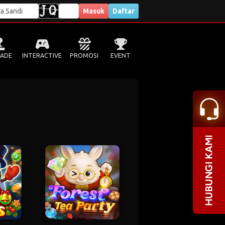
t datang di Situs UYA ! LINK ALTENATIF : uya4dsummer.com | uya4ddeathsonata.co
Masuk
Daftar
ADE
INTERACTIVE
PROMOSI
EVENT