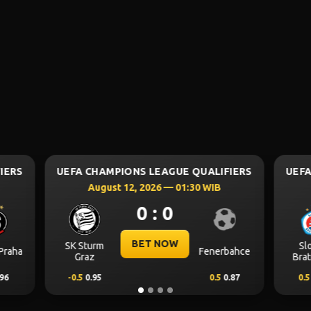
6/8/2026
7/8/2026
7/8/2026
7/8/2026
6/8/2026
ideo Poker
Plinko
Pinoy Min
IERS
E-FOOTBALL F24 INTERNATIONAL
E-FO
FRIENDLY
August 7, 2026 — 18:30 WIB
0 : 1
Saint-
e-Ba
oise
BET NOW
e-
e-France
Netherlands
1.00
0.2
Mines
Lucky Hilo
Lucky Drop -
0.00
0.77
0.00
0.99