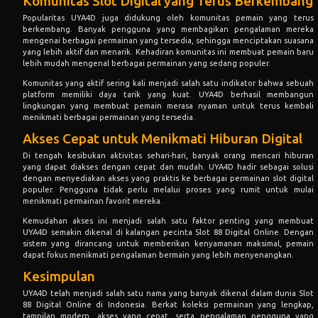
Komunitas Slot Digital yang Terus Berkembang
Popularitas UYA4D juga didukung oleh komunitas pemain yang terus
berkembang. Banyak pengguna yang membagikan pengalaman mereka
mengenai berbagai permainan yang tersedia, sehingga menciptakan suasana
yang lebih aktif dan menarik. Kehadiran komunitas ini membuat pemain baru
lebih mudah mengenal berbagai permainan yang sedang populer.
Komunitas yang aktif sering kali menjadi salah satu indikator bahwa sebuah
platform memiliki daya tarik yang kuat. UYA4D berhasil membangun
lingkungan yang membuat pemain merasa nyaman untuk terus kembali
menikmati berbagai permainan yang tersedia.
Akses Cepat untuk Menikmati Hiburan Digital
Di tengah kesibukan aktivitas sehari-hari, banyak orang mencari hiburan
yang dapat diakses dengan cepat dan mudah. UYA4D hadir sebagai solusi
dengan menyediakan akses yang praktis ke berbagai permainan slot digital
populer. Pengguna tidak perlu melalui proses yang rumit untuk mulai
menikmati permainan favorit mereka.
Kemudahan akses ini menjadi salah satu faktor penting yang membuat
UYA4D semakin dikenal di kalangan pecinta Slot 88 Digital Online. Dengan
sistem yang dirancang untuk memberikan kenyamanan maksimal, pemain
dapat fokus menikmati pengalaman bermain yang lebih menyenangkan.
Kesimpulan
UYA4D telah menjadi salah satu nama yang banyak dikenal dalam dunia Slot
88 Digital Online di Indonesia. Berkat koleksi permainan yang lengkap,
tampilan modern, akses yang cepat, serta pengalaman pengguna yang