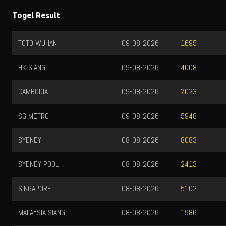
Togel Result
09-08-2026
QATAR
1695
09-08-2026
HONGKONG
4008
09-08-2026
TOTOMACAU 0000
7023
09-08-2026
TOTOMACAU 1300
5948
08-08-2026
TOTOMACAU 1600
8083
08-08-2026
TOTOMACAU 1900
2413
08-08-2026
TOTOMACAU 2200
5102
08-08-2026
1986