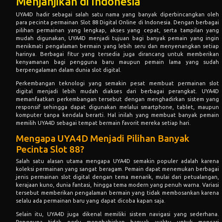
Menjanjikan di Indonesia
UYA4D hadir sebagai salah satu nama yang banyak diperbincangkan oleh
para pecinta permainan Slot 88 Digital Online di Indonesia. Dengan berbagai
pilihan permainan yang lengkap, akses yang cepat, serta tampilan yang
mudah digunakan, UYA4D menjadi tujuan bagi banyak pemain yang ingin
menikmati pengalaman bermain yang lebih seru dan menyenangkan setiap
harinya. Berbagai fitur yang tersedia juga dirancang untuk memberikan
kenyamanan bagi pengguna baru maupun pemain lama yang sudah
berpengalaman dalam dunia slot digital.
Perkembangan teknologi yang semakin pesat membuat permainan slot
digital menjadi lebih mudah diakses dari berbagai perangkat. UYA4D
memanfaatkan perkembangan tersebut dengan menghadirkan sistem yang
responsif sehingga dapat digunakan melalui smartphone, tablet, maupun
komputer tanpa kendala berarti. Hal inilah yang membuat banyak pemain
memilih UYA4D sebagai tempat bermain favorit mereka setiap hari.
Mengapa UYA4D Menjadi Pilihan Banyak
Pecinta Slot 88?
Salah satu alasan utama mengapa UYA4D semakin populer adalah karena
koleksi permainan yang sangat beragam. Pemain dapat menemukan berbagai
jenis permainan slot digital dengan tema menarik, mulai dari petualangan,
kerajaan kuno, dunia fantasi, hingga tema modern yang penuh warna. Variasi
tersebut memberikan pengalaman bermain yang tidak membosankan karena
selalu ada permainan baru yang dapat dicoba kapan saja.
Selain itu, UYA4D juga dikenal memiliki sistem navigasi yang sederhana.