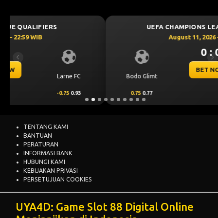
UEFA CHAMPIONS LEAGUE QUALIFIERS
August 11, 2026 — 22:59 WIB
0 : 0
Previous
Ne
BET NOW
Bodo Glimt
Union Saint-Gilloise
0.75
0.77
-0.75
-0.95
TENTANG KAMI
BANTUAN
PERATURAN
INFORMASI BANK
HUBUNGI KAMI
KEBIJAKAN PRIVASI
PERSETUJUAN COOKIES
UYA4D: Game Slot 88 Digital Online