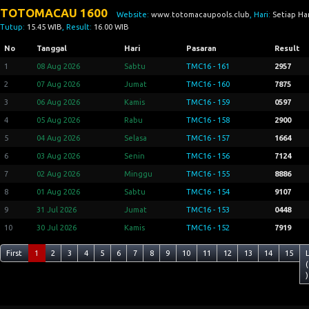
TOTOMACAU 1600
Website:
www.totomacaupools.club
, Hari:
Setiap Har
Tutup:
15.45 WIB
, Result:
16.00 WIB
No
Tanggal
Hari
Pasaran
Result
1
08 Aug 2026
Sabtu
TMC16 - 161
2957
2
07 Aug 2026
Jumat
TMC16 - 160
7875
3
06 Aug 2026
Kamis
TMC16 - 159
0597
4
05 Aug 2026
Rabu
TMC16 - 158
2900
5
04 Aug 2026
Selasa
TMC16 - 157
1664
6
03 Aug 2026
Senin
TMC16 - 156
7124
7
02 Aug 2026
Minggu
TMC16 - 155
8886
8
01 Aug 2026
Sabtu
TMC16 - 154
9107
9
31 Jul 2026
Jumat
TMC16 - 153
0448
10
30 Jul 2026
Kamis
TMC16 - 152
7919
First
1
2
3
4
5
6
7
8
9
10
11
12
13
14
15
(
)